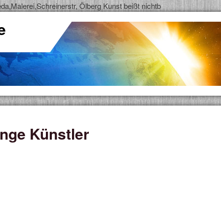
a,Malerei,Schreinerstr, Ölberg
Kunst beißt nichtb
e
nge Künstler